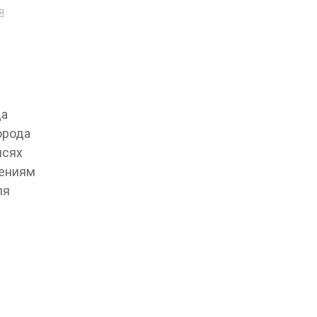
я
да
орода
исях
дениям
ля