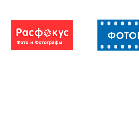
На берегу
Трижды
Каменки
возводили